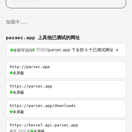
加载中……
parsec.app 上其他已测试的网址
6
可访问
parsec.app 下全部 6 个已测试网址 →
全部可访问
http://parsec.app
未屏蔽
https://parsec.app
未屏蔽
https://parsec.app/downloads
未屏蔽
https://kessel-api.parsec.app
截至 2026 年
未屏蔽