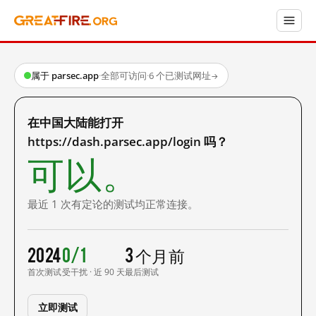
属于 parsec.app
·
全部可访问
·
6 个已测试网址
→
在中国大陆能打开
https://dash.parsec.app/login 吗？
可以。
最近 1 次有定论的测试均正常连接。
2024
0/1
3 个月前
首次测试
受干扰 · 近 90 天
最后测试
立即测试