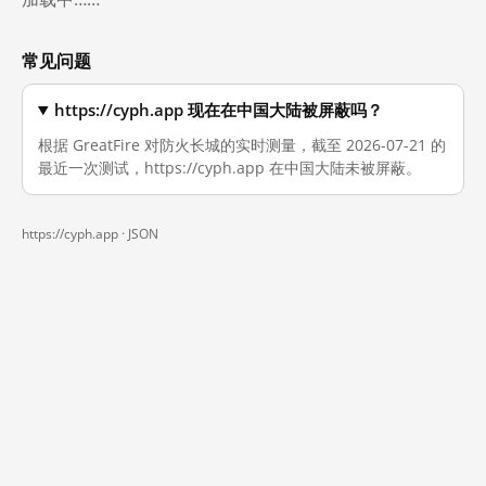
常见问题
https://cyph.app 现在在中国大陆被屏蔽吗？
根据 GreatFire 对防火长城的实时测量，截至 2026-07-21 的
最近一次测试，https://cyph.app 在中国大陆未被屏蔽。
https://cyph.app ·
JSON