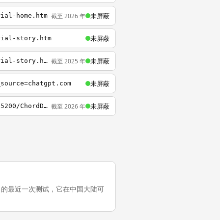
未屏蔽
截至 2026 年
rial-home.htm
未屏蔽
rial-story.htm
未屏蔽
截至 2025 年
https://help.tableau.com/current/guides/get-started-tutorial/zh-cn/get-started-tutorial-story.htm
未屏蔽
_source=chatgpt.com
未屏蔽
截至 2026 年
https://public.tableau.com/app/profile/marc.reid/viz/ChordDiagramTemplate_15936900385200/ChordDiagramBarCharts
5（5 个月前）的最近一次测试，它在中国大陆可