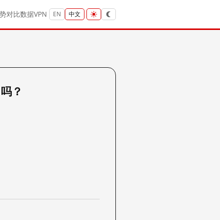
势
对比
数据
VPN
EN
中文
s 吗？