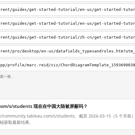
rrent/guides/get-started-tutorial/en-us/get-started-tuto
rrent/guides/get-started-tutorial/en-us/get-started-tuto
rrent/pro/desktop/en-us/datafields_typesandroles.htm?utm
页面一致。
leau.com/s/students 现在在中国大陆被屏蔽吗？
/community.tableau.com/s/students。截至 2026-03-1
按钮获取最新结果。