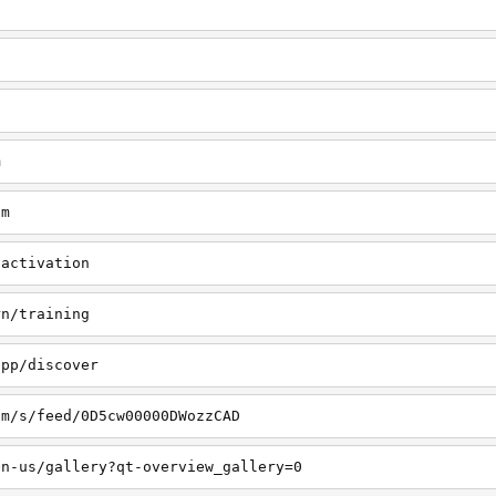
m
om
/activation
rn/training
app/discover
om/s/feed/0D5cw00000DWozzCAD
en-us/gallery?qt-overview_gallery=0