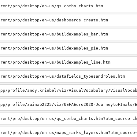
rrent/pro/desktop/en-us/qs_combo_charts.htm
rrent/pro/desktop/en-us/dashboards_create.htm
rrent/pro/desktop/en-us/buildexamples_bar.htm
rrent/pro/desktop/en-us/buildexamples_pie.htm
rrent/pro/desktop/en-us/buildexamples_line.htm
rrent/pro/desktop/en-us/datafields_typesandroles.htm
app/profile/andy.kriebel/viz/VisualVocabulary/VisualVoca
app/profile/zainab2225/viz/UEFAEuro2020-JourneytoFInals/
rrent/pro/desktop/en-us/qs_combo_charts.htm?utm_source=c
rrent/pro/desktop/en-us/maps_marks_layers.htm?utm_source