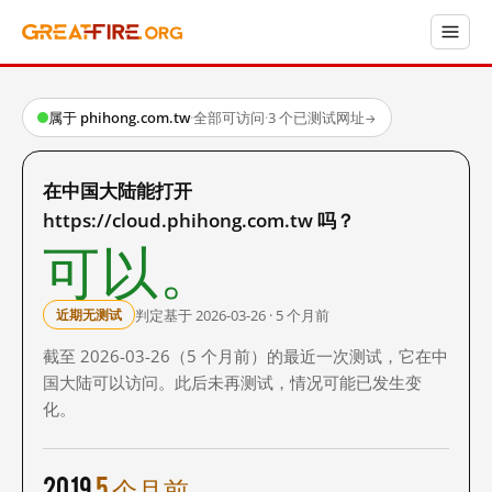
属于 phihong.com.tw
·
全部可访问
·
3 个已测试网址
→
在中国大陆能打开
https://cloud.phihong.com.tw 吗？
可以。
判定基于 2026-03-26 · 5 个月前
近期无测试
截至 2026-03-26（5 个月前）的最近一次测试，它在中
国大陆可以访问。此后未再测试，情况可能已发生变
化。
2019
5 个月前