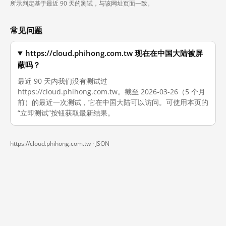
所示判定基于最近 90 天的测试，与该网址页面一致。
常见问题
https://cloud.phihong.com.tw 现在在中国大陆被屏
蔽吗？
最近 90 天内我们没有测试过
https://cloud.phihong.com.tw。截至 2026-03-26（5 个月
前）的最近一次测试，它在中国大陆可以访问。可使用本页的
“立即测试”按钮获取最新结果。
https://cloud.phihong.com.tw ·
JSON