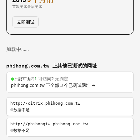
首次测试
最后测试
立即测试
加载中……
phihong.com.tw 上其他已测试的网址
1
可访问
2
无判定
全部可访问
phihong.com.tw 下全部 3 个已测试网址 →
http://citrix.phihong.com.tw
数据不足
http://phihongtw.phihong.com.tw
数据不足