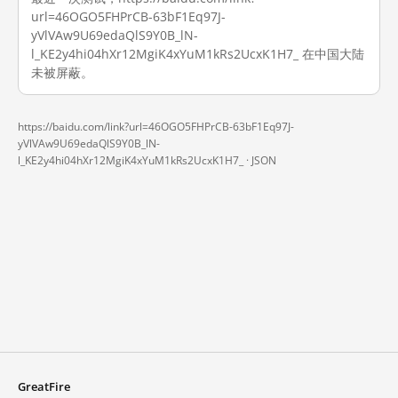
url=46OGO5FHPrCB-63bF1Eq97J-
yVlVAw9U69edaQlS9Y0B_lN-
l_KE2y4hi04hXr12MgiK4xYuM1kRs2UcxK1H7_ 在中国大陆
未被屏蔽。
https://baidu.com/link?url=46OGO5FHPrCB-63bF1Eq97J-
yVlVAw9U69edaQlS9Y0B_lN-
l_KE2y4hi04hXr12MgiK4xYuM1kRs2UcxK1H7_ ·
JSON
GreatFire