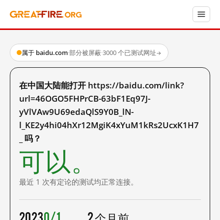
属于 baidu.com
·
部分被屏蔽
·
3000 个已测试网址
→
在中国大陆能打开 https://baidu.com/link?
url=46OGO5FHPrCB-63bF1Eq97J-
yVlVAw9U69edaQlS9Y0B_lN-
l_KE2y4hi04hXr12MgiK4xYuM1kRs2UcxK1H7
_ 吗？
可以。
最近 1 次有定论的测试均正常连接。
2023
0/1
2 个月前