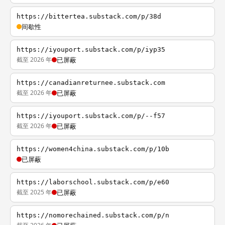
https://bittertea.substack.com/p/38d
间歇性
https://iyouport.substack.com/p/iyp35
截至 2026 年
已屏蔽
https://canadianreturnee.substack.com
截至 2026 年
已屏蔽
https://iyouport.substack.com/p/--f57
截至 2026 年
已屏蔽
https://women4china.substack.com/p/10b
已屏蔽
https://laborschool.substack.com/p/e60
截至 2025 年
已屏蔽
https://nomorechained.substack.com/p/n