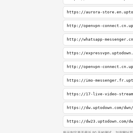
https://aurora-store.en.upt
http://openvpn-connect.cn.u
http://whatsapp-messenger.c
https://expressvpn.uptodown
http://openvpn-connect.cn.u
https://imo-messenger.fr.up
https://17-live-video-strea
所示判定基于最近 90 天的测试，与该网址