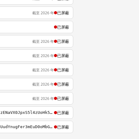
已屏蔽
截至 2026 年
已屏蔽
已屏蔽
截至 2026 年
已屏蔽
截至 2026 年
已屏蔽
截至 2026 年
已屏蔽
截至 2026 年
已屏蔽
截至 2026 年
已屏蔽
https://dw.uptodown.com/dwn/LDJGqshbaXnq1ELrbWAkCIvBj05xLmxmqjuyn6Y-Sx1JEqvbIec_MLN1zENaVX0JpxS5l4zUoHk5miUknxGA_7R3RuY0Z1uUggsEEx1PPiXZh2Nytv7F92ySZARVFLa0/J_yD4nnB1MBZFEmSV_nWMy8pxNsZ-m6uAahTSQbbguNqW8RvqU75P3qkMpbV0ZyaKbOALh8PlEESYl7IlMJpYrZLsAlfgzsoKM
已屏蔽
https://dw23.uptodown.com/dwn/h5aBcepNRKuv4W7Znr2p8R6h1loWny2Df5sRTVp_nA4J5s7azjRdVfUudYnugFer3mEuD0oMbG4SfMohXRmisP1vLnjH4a0veAqq6PuhQpgXQCLBS3ixip1U8CR-dG8u/4P8yNIh9bkhujr_Aq3rJ-N9tRb5wP21Y_U_9WOTiMeAOybY1eV3y4c-yDbhKqLAqP37xMzAomReZ3r4TxO4x27UbW0GjItpf