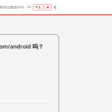
势
对比
数据
VPN
EN
中文
com/android 吗？