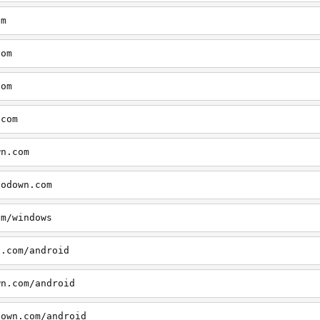
om
com
com
.com
wn.com
todown.com
om/windows
n.com/android
wn.com/android
down.com/android