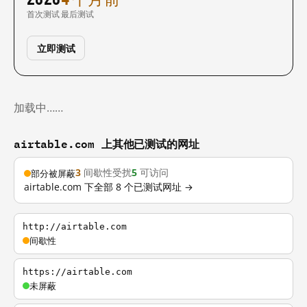
首次测试
最后测试
立即测试
加载中……
airtable.com 上其他已测试的网址
3
间歇性受扰
5
可访问
部分被屏蔽
airtable.com 下全部 8 个已测试网址 →
http://airtable.com
间歇性
https://airtable.com
未屏蔽