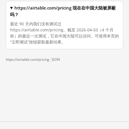
https://airtable.com/pricing 现在在中国大陆被屏蔽
吗？
最近 90 天内我们没有测试过
https://airtable.com/pricing。截至 2026-04-03（4 个月
前）的最近一次测试，它在中国大陆可以访问。可使用本页的
“立即测试”按钮获取最新结果。
https://airtable.com/pricing ·
JSON