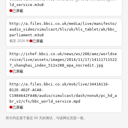
ld_service.m3u8
已屏蔽
http://a.files.bbci.co.uk/media/live/manifesto/
audio_video/simulcast/hls/uk/hls_tablet/ak/bbc_
parliament.m3u8
截至 2026 年
已屏蔽
http://ichef.bbci.co.uk/news/ws/200/amz/worldse
rvice/live/assets/images/2014/11/17/14111711522
7_shanghai_index_512x288_epa_nocredit.jpg
已屏蔽
http://a.files.bbci.co.uk/ms6/live/3441A116-
B12E-4D2F-ACA8-
C1984642FA4B/audio/simulcast/dash/nonuk/pc_hd_a
br_v2/cfs/bbc_world_service.mpd
已屏蔽
所示判定基于最近 90 天的测试，与该网址页面一致。