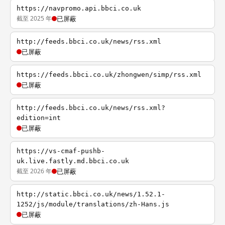
https://navpromo.api.bbci.co.uk
截至 2025 年
已屏蔽
http://feeds.bbci.co.uk/news/rss.xml
已屏蔽
https://feeds.bbci.co.uk/zhongwen/simp/rss.xml
已屏蔽
http://feeds.bbci.co.uk/news/rss.xml?
edition=int
已屏蔽
https://vs-cmaf-pushb-
uk.live.fastly.md.bbci.co.uk
截至 2026 年
已屏蔽
http://static.bbci.co.uk/news/1.52.1-
1252/js/module/translations/zh-Hans.js
已屏蔽