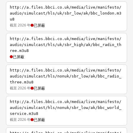
http://a.files.bbci.co.uk/media/live/manifesto/
audio/simulcast/hls/uk/sbr_low/ak/bbc_london.m3
u8
截至 2026 年
已屏蔽
http://a.files.bbci.co.uk/media/live/manifesto/
audio/simulcast/hls/uk/sbr_high/ak/bbc_radio_th
ree.m3u8
已屏蔽
http://a.files.bbci.co.uk/media/live/manifesto/
audio/simulcast/hls/nonuk/sbr_low/ak/bbc_radio_
three.m3u8
截至 2026 年
已屏蔽
http://a.files.bbci.co.uk/media/live/manifesto/
audio/simulcast/hls/nonuk/sbr_low/ak/bbc_world_
service.m3u8
截至 2026 年
已屏蔽