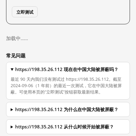
立即测试
加载中……
常见问题
https://198.35.26.112 现在在中国大陆被屏蔽吗？
最近 90 天内我们没有测试过 https://198.35.26.112。截至
2024-09-06（1 年前）的最近一次测试，它在中国大陆被屏
蔽。可使用本页的“立即测试”按钮获取最新结果。
https://198.35.26.112 为什么在中国大陆被屏蔽？
https://198.35.26.112 从什么时候开始被屏蔽？