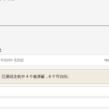
址
可访问
1
无判定
h
一：已测试主机中 4 个被屏蔽，8 个可访问。