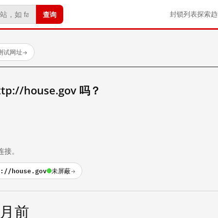
查询
封锁列表
探索
趋
已测试网址
→
://house.gov 吗？
。
连接。
://house.gov
未屏蔽
→
个月前