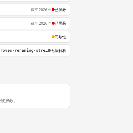
已屏蔽
截至 2026 年
已屏蔽
截至 2026 年
间歇性
无法解析
http://wolf.house.gov/media-center/press-releases/house-appropriations-committee-approves-renaming-street-in-front-of
陆未被屏蔽。