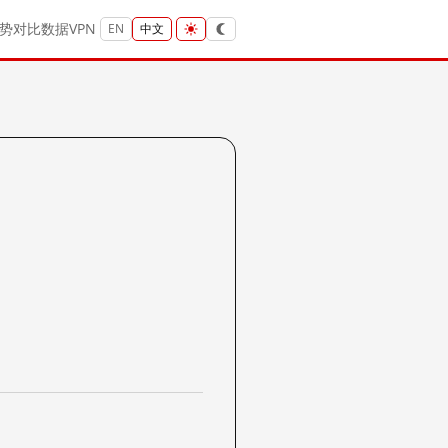
势
对比
数据
VPN
EN
中文