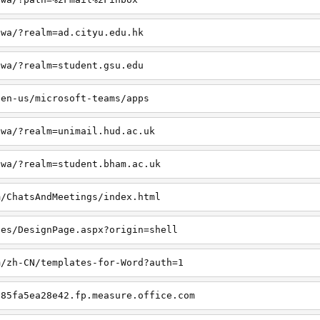
owa/?realm=ad.cityu.edu.hk
owa/?realm=student.gsu.edu
/en-us/microsoft-teams/apps
owa/?realm=unimail.hud.ac.uk
owa/?realm=student.bham.ac.uk
m/ChatsAndMeetings/index.html
ges/DesignPage.aspx?origin=shell
m/zh-CN/templates-for-Word?auth=1
385fa5ea28e42.fp.measure.office.com