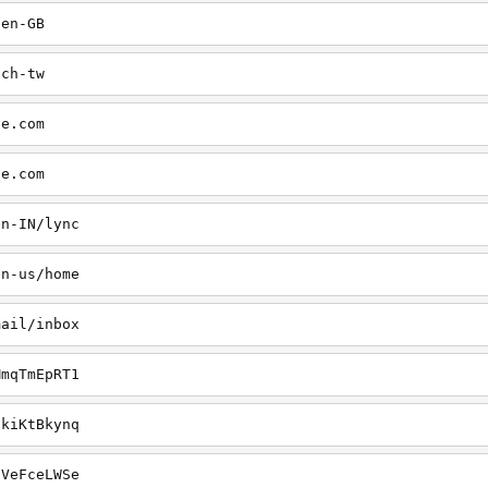
/en-GB
/ch-tw
ce.com
ce.com
en-IN/lync
en-us/home
mail/inbox
MmqTmEpRT1
7kiKtBkynq
CVeFceLWSe