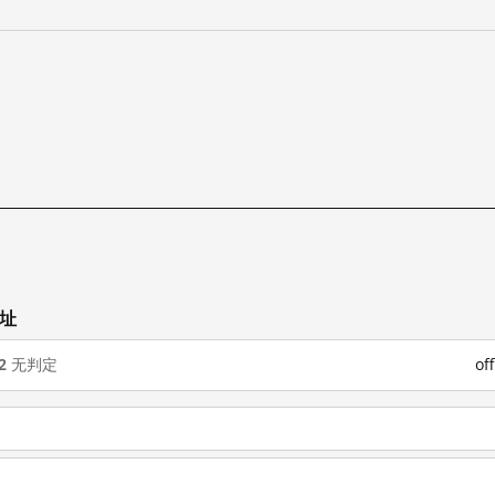
网址
2
无判定
o