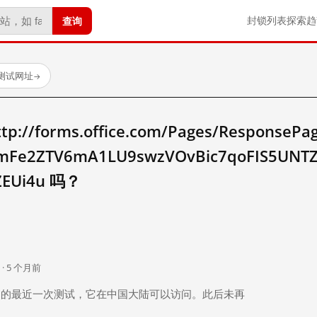
查询
封锁列表
探索
趋
已测试网址
→
/forms.office.com/Pages/ResponsePag
umFe2ZTV6mA1LU9swzVOvBic7qoFIS5UN
ZEUi4u 吗？
。
 · 5 个月前
 个月前）的最近一次测试，它在中国大陆可以访问。此后未再