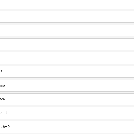
m
m
m
m
=2
ome
owa
mail
uth=2