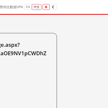
势
对比
数据
VPN
EN
中文
e.aspx?
TZaOE9NV1pCWDhZ