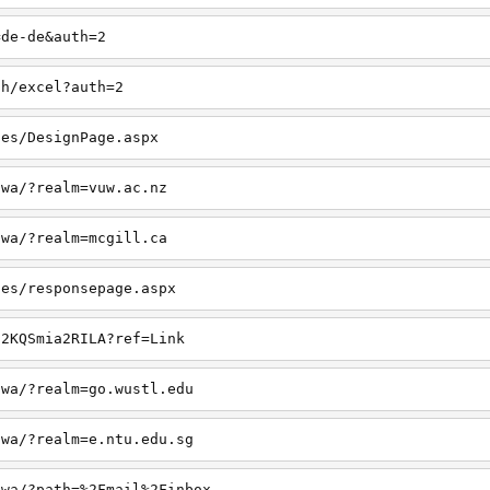
=de-de&auth=2
ch/excel?auth=2
ges/DesignPage.aspx
owa/?realm=vuw.ac.nz
owa/?realm=mcgill.ca
ges/responsepage.aspx
52KQSmia2RILA?ref=Link
owa/?realm=go.wustl.edu
owa/?realm=e.ntu.edu.sg
owa/?path=%2Fmail%2Finbox