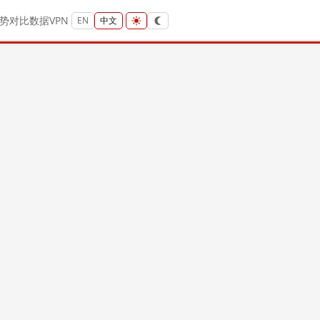
势
对比
数据
VPN
EN
中文