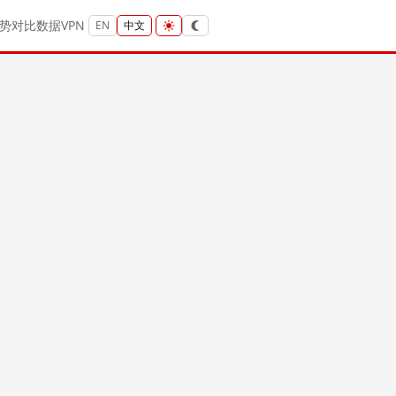
势
对比
数据
VPN
EN
中文