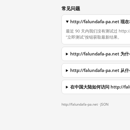
常见问题
http://falundafa-pa.
最近 90 天内我们没有测试过 http:
“立即测试”按钮获取最新结果。
http://falundafa-pa.
http://falundafa-pa.n
在中国大陆如何访问 http://falu
http://falundafa-pa.net ·
JSON