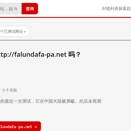
查询
封锁列表
探索
趋
2 个已测试网址
→
//falundafa-pa.net 吗？
。
 · 5 个月前
 个月前）的最近一次测试，它在中国大陆被屏蔽。此后未再测
undafa-pa.net →