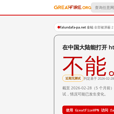
falundafa-pa.net 全站
·
全部被屏蔽
·
在中国大陆能打开 http:
不能
判定基于 2026-02-28
近期无测试
截至 2026-02-28（5
试，情况可能已发生变化。
使用 GreatFireVPN 访问 fal