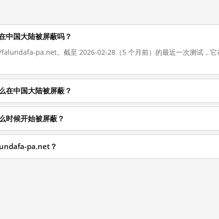
net 现在在中国大陆被屏蔽吗？
//falundafa-pa.net。截至 2026-02-28（5 个月前）的最近一
net 为什么在中国大陆被屏蔽？
et 从什么时候开始被屏蔽？
ndafa-pa.net？