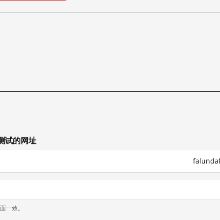
他已测试的网址
falund
页面一致。