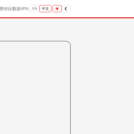
势
对比
数据
VPN
EN
中文