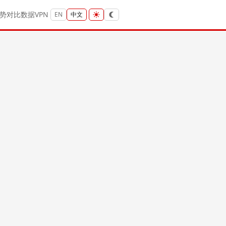
势
对比
数据
VPN
EN
中文