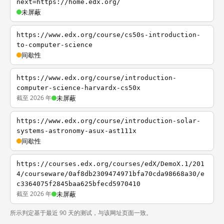
next=https://home.edx.org/
未屏蔽
https://www.edx.org/course/cs50s-introduction-
to-computer-science
间歇性
https://www.edx.org/course/introduction-
computer-science-harvardx-cs50x
截至 2026 年
未屏蔽
https://www.edx.org/course/introduction-solar-
systems-astronomy-asux-ast111x
间歇性
https://courses.edx.org/courses/edX/DemoX.1/201
4/courseware/0af8db2309474971bfa70cda98668a30/e
c3364075f2845baa625bfecd5970410
截至 2026 年
未屏蔽
所示判定基于最近 90 天的测试，与该网址页面一致。