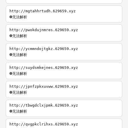
http://mgtahhrtudh.629659.xyz
无法解析
http://pwokdujnmres.629659.xyz
无法解析
http://ycmmndojtgkz.629659.xyz
无法解析
http://suydsmkejnes.629659.xyz
无法解析
http://jpnfzpkxuvww.629659.xyz
无法解析
http://tbwgdclxjpmk.629659.xyz
无法解析
http://qvgpkclrihxs.629659.xyz