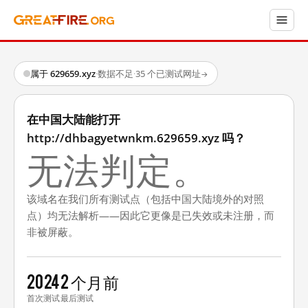
属于 629659.xyz
·
数据不足
·
35 个已测试网址
→
在中国大陆能打开
http://dhbagyetwnkm.629659.xyz 吗？
无法判定。
该域名在我们所有测试点（包括中国大陆境外的对照
点）均无法解析——因此它更像是已失效或未注册，而
非被屏蔽。
2024
2 个月前
首次测试
最后测试