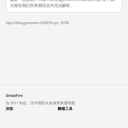
大陆在我们所有测试点均无法解析。
http://dhbagyetwnkm.629659.xyz ·
JSON
GreatFire
自 2011 年起，为中国防火长城带来透明度。
浏览
翻墙工具
封锁列表
VPN 与代理
探索
翻墙中心
趋势
GreatFireVPN