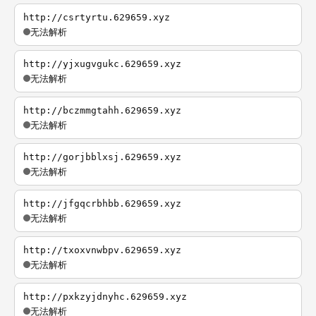
http://csrtyrtu.629659.xyz
无法解析
http://yjxugvgukc.629659.xyz
无法解析
http://bczmmgtahh.629659.xyz
无法解析
http://gorjbblxsj.629659.xyz
无法解析
http://jfgqcrbhbb.629659.xyz
无法解析
http://txoxvnwbpv.629659.xyz
无法解析
http://pxkzyjdnyhc.629659.xyz
无法解析