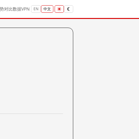
势
对比
数据
VPN
EN
中文