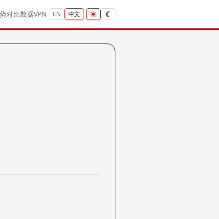
势
对比
数据
VPN
EN
中文