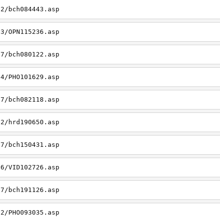
22/bch084443.asp
23/OPN115236.asp
27/bch080122.asp
14/PHO101629.asp
27/bch082118.asp
22/hrd190650.asp
27/bch150431.asp
26/VID102726.asp
27/bch191126.asp
22/PHO093035.asp