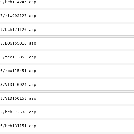
19/bch114245.asp
27/rlw093127.asp
09/bch171120.asp
08/BOG155016.asp
15/tec113853.asp
26/rcu115451.asp
03/VID110924.asp
23/VID150158.asp
02/bch072538.asp
06/bch131151.asp