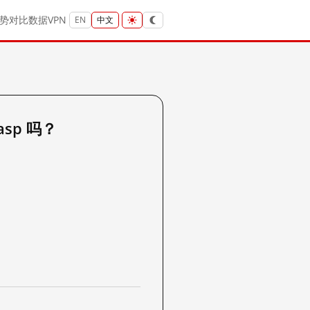
势
对比
数据
VPN
EN
中文
.asp 吗？