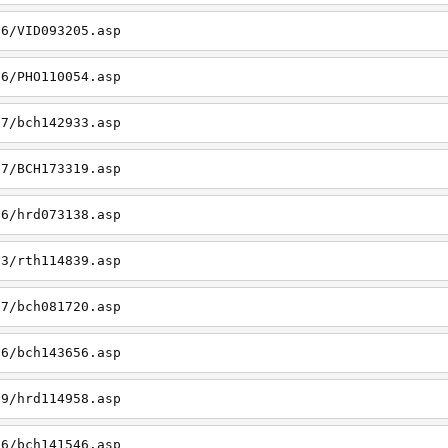
26/VID093205.asp
06/PHO110054.asp
27/bch142933.asp
27/BCH173319.asp
06/hrd073138.asp
23/rth114839.asp
27/bch081720.asp
26/bch143656.asp
19/hrd114958.asp
26/bch141546.asp