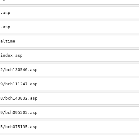
x.asp
e.asp
ealtime
/index.asp
12/bch130540.asp
09/bch111247.asp
08/bch143832.asp
09/bch095505.asp
05/bch075135.asp