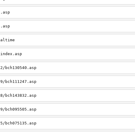
x.asp
e.asp
ealtime
/index.asp
12/bch130540.asp
09/bch111247.asp
08/bch143832.asp
09/bch095505.asp
05/bch075135.asp