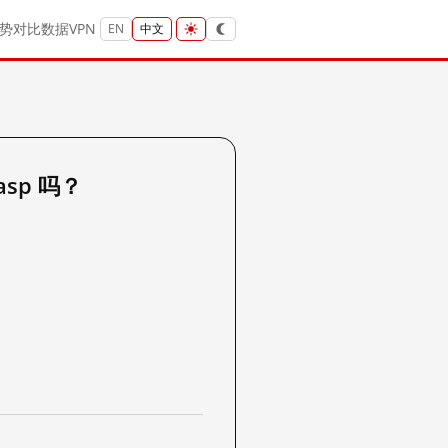
势
对比
数据
VPN
EN
中文
.asp 吗？