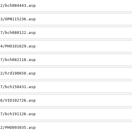
22/bch084443.asp
23/OPN115236.asp
27/bch080122.asp
14/PHO101629.asp
27/bch082118.asp
22/hrd190650.asp
27/bch150431.asp
26/VID102726.asp
27/bch191126.asp
22/PHO093035.asp