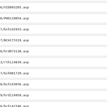
26/VID093205.asp
06/PHO110054.asp
27/bch142933.asp
27/BCH173319.asp
06/hrd073138.asp
23/rth114839.asp
27/bch081720.asp
26/bch143656.asp
19/hrd114958.asp
26/bch141546.asp