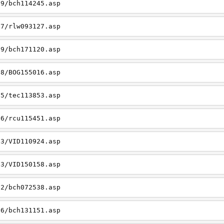
19/bch114245.asp
27/rlw093127.asp
09/bch171120.asp
08/BOG155016.asp
15/tec113853.asp
26/rcu115451.asp
03/VID110924.asp
23/VID150158.asp
02/bch072538.asp
06/bch131151.asp