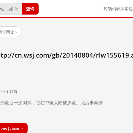
查询
封锁列表
探索
趋
已测试网址
→
/cn.wsj.com/gb/20140804/rlw155619
。
 · 4 个月前
 个月前）的最近一次测试，它在中国大陆被屏蔽。此后未再测
.wsj.com →