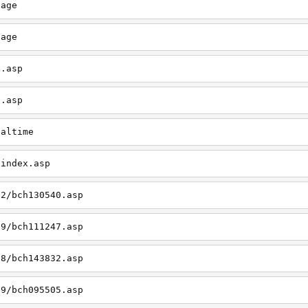
page
page
x.asp
e.asp
ealtime
/index.asp
12/bch130540.asp
09/bch111247.asp
08/bch143832.asp
09/bch095505.asp