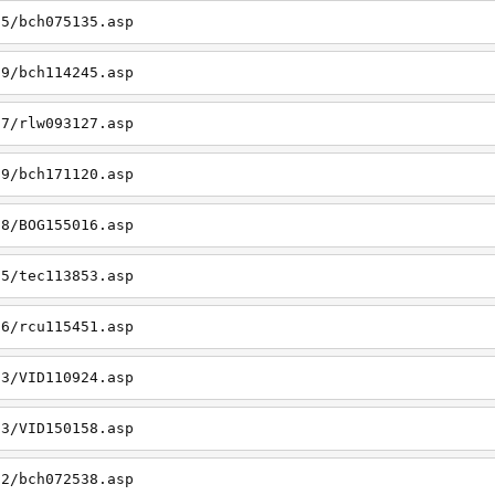
05/bch075135.asp
19/bch114245.asp
27/rlw093127.asp
09/bch171120.asp
08/BOG155016.asp
15/tec113853.asp
26/rcu115451.asp
03/VID110924.asp
23/VID150158.asp
02/bch072538.asp