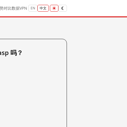
势
对比
数据
VPN
EN
中文
.asp 吗？