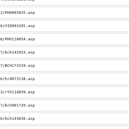
22/PHO093035.asp
26/VID093205.asp
06/PHO110054.asp
27/bch142933.asp
27/BCH173319.asp
06/hrd073138.asp
23/rth114839.asp
27/bch081720.asp
26/bch143656.asp