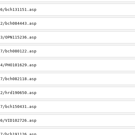
06/bch131151.asp
22/bch084443.asp
23/OPN115236.asp
27/bch080122.asp
14/PHO101629.asp
27/bch082118.asp
22/hrd190650.asp
27/bch150431.asp
26/VID102726.asp
27/bch191126.asp