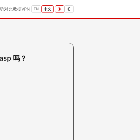
势
对比
数据
VPN
EN
中文
.asp 吗？