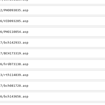
22/PHO093035.asp
26/VID093205.asp
06/PHO110054.asp
27/bch142933.asp
27/BCH173319.asp
06/hrd073138.asp
23/rth114839.asp
27/bch081720.asp
26/bch143656.asp