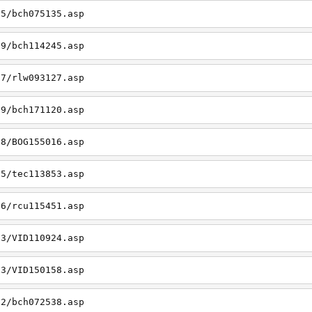
05/bch075135.asp
19/bch114245.asp
27/rlw093127.asp
09/bch171120.asp
08/BOG155016.asp
15/tec113853.asp
26/rcu115451.asp
03/VID110924.asp
23/VID150158.asp
02/bch072538.asp