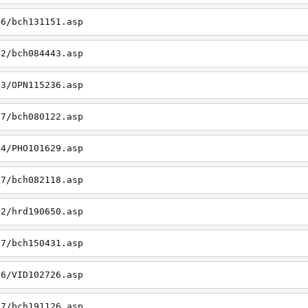
06/bch131151.asp
22/bch084443.asp
23/OPN115236.asp
27/bch080122.asp
14/PHO101629.asp
27/bch082118.asp
22/hrd190650.asp
27/bch150431.asp
26/VID102726.asp
27/bch191126.asp