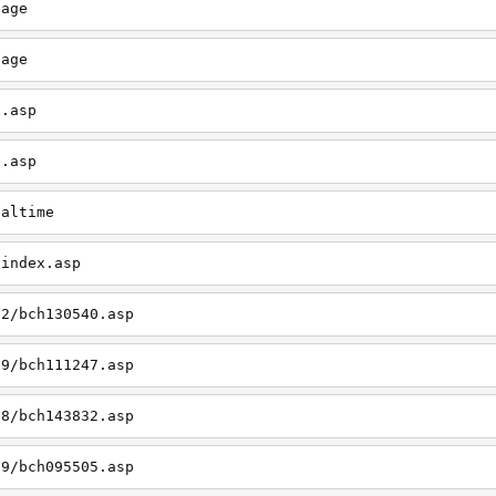
page
page
x.asp
e.asp
ealtime
/index.asp
12/bch130540.asp
09/bch111247.asp
08/bch143832.asp
09/bch095505.asp