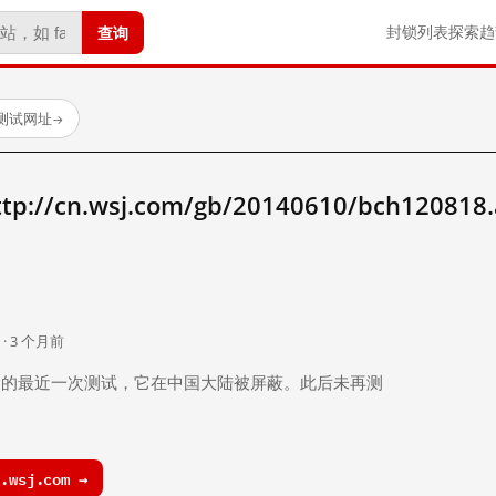
查询
封锁列表
探索
趋
已测试网址
→
/cn.wsj.com/gb/20140610/bch120818
。
 · 3 个月前
 个月前）的最近一次测试，它在中国大陆被屏蔽。此后未再测
.wsj.com →