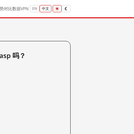
势
对比
数据
VPN
EN
中文
.asp 吗？