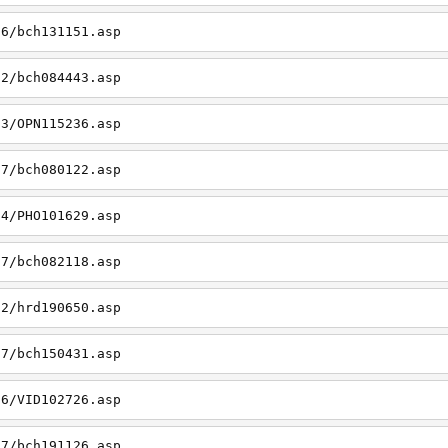
06/bch131151.asp
22/bch084443.asp
23/OPN115236.asp
27/bch080122.asp
14/PHO101629.asp
27/bch082118.asp
22/hrd190650.asp
27/bch150431.asp
26/VID102726.asp
27/bch191126.asp