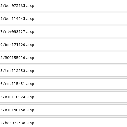
05/bch075135.asp
19/bch114245.asp
27/rlw093127.asp
09/bch171120.asp
08/BOG155016.asp
15/tec113853.asp
26/rcu115451.asp
03/VID110924.asp
23/VID150158.asp
02/bch072538.asp