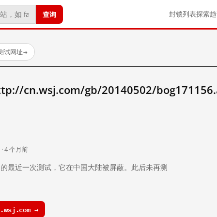
查询
封锁列表
探索
趋
已测试网址
→
/cn.wsj.com/gb/20140502/bog171156
。
 · 4 个月前
 个月前）的最近一次测试，它在中国大陆被屏蔽。此后未再测
.wsj.com →