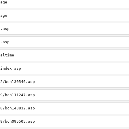
page
page
x.asp
e.asp
ealtime
/index.asp
12/bch130540.asp
09/bch111247.asp
08/bch143832.asp
09/bch095505.asp