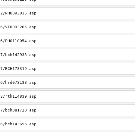
22/PHO093035.asp
26/VID093205.asp
06/PHO110054.asp
27/bch142933.asp
27/BCH173319.asp
06/hrd073138.asp
23/rth114839.asp
27/bch081720.asp
26/bch143656.asp