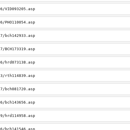
26/VID093205.asp
06/PHO110054.asp
27/bch142933.asp
27/BCH173319.asp
06/hrd073138.asp
23/rth114839.asp
27/bch081720.asp
26/bch143656.asp
19/hrd114958.asp
26/bch141546.asp