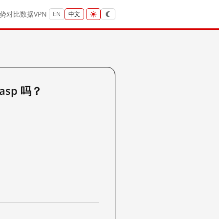
势
对比
数据
VPN
EN
中文
.asp 吗？