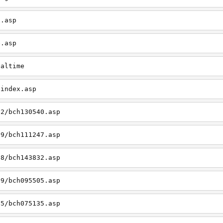
x.asp
e.asp
ealtime
/index.asp
12/bch130540.asp
09/bch111247.asp
08/bch143832.asp
09/bch095505.asp
05/bch075135.asp