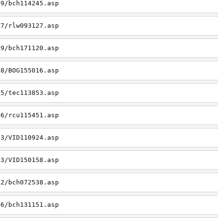
19/bch114245.asp
27/rlw093127.asp
09/bch171120.asp
08/BOG155016.asp
15/tec113853.asp
26/rcu115451.asp
03/VID110924.asp
23/VID150158.asp
02/bch072538.asp
06/bch131151.asp