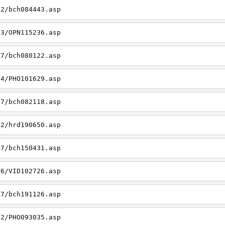
22/bch084443.asp
23/OPN115236.asp
27/bch080122.asp
14/PHO101629.asp
27/bch082118.asp
22/hrd190650.asp
27/bch150431.asp
26/VID102726.asp
27/bch191126.asp
22/PHO093035.asp