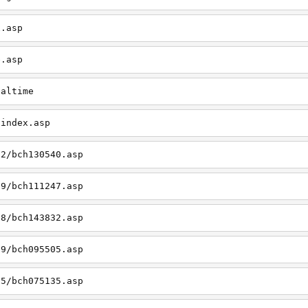
x.asp
e.asp
ealtime
/index.asp
12/bch130540.asp
09/bch111247.asp
08/bch143832.asp
09/bch095505.asp
05/bch075135.asp