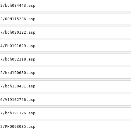
22/bch084443.asp
23/OPN115236.asp
27/bch080122.asp
14/PHO101629.asp
27/bch082118.asp
22/hrd190650.asp
27/bch150431.asp
26/VID102726.asp
27/bch191126.asp
22/PHO093035.asp