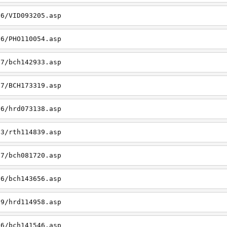
26/VID093205.asp
06/PHO110054.asp
27/bch142933.asp
27/BCH173319.asp
06/hrd073138.asp
23/rth114839.asp
27/bch081720.asp
26/bch143656.asp
19/hrd114958.asp
26/bch141546.asp