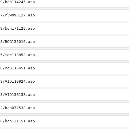
19/bch114245.asp
27/rlw093127.asp
09/bch171120.asp
08/BOG155016.asp
15/tec113853.asp
26/rcu115451.asp
03/VID110924.asp
23/VID150158.asp
02/bch072538.asp
06/bch131151.asp