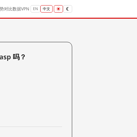
势
对比
数据
VPN
EN
中文
.asp 吗？