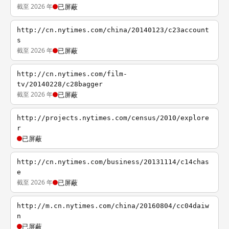
截至 2026 年
已屏蔽
http://cn.nytimes.com/china/20140123/c23account
s
截至 2026 年
已屏蔽
http://cn.nytimes.com/film-
tv/20140228/c28bagger
截至 2026 年
已屏蔽
http://projects.nytimes.com/census/2010/explore
r
已屏蔽
http://cn.nytimes.com/business/20131114/c14chas
e
截至 2026 年
已屏蔽
http://m.cn.nytimes.com/china/20160804/cc04daiw
n
已屏蔽