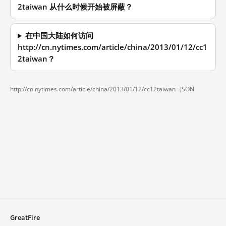
2taiwan 从什么时候开始被屏蔽？
在中国大陆如何访问
http://cn.nytimes.com/article/china/2013/01/12/cc1
2taiwan？
http://cn.nytimes.com/article/china/2013/01/12/cc12taiwan ·
JSON
GreatFire