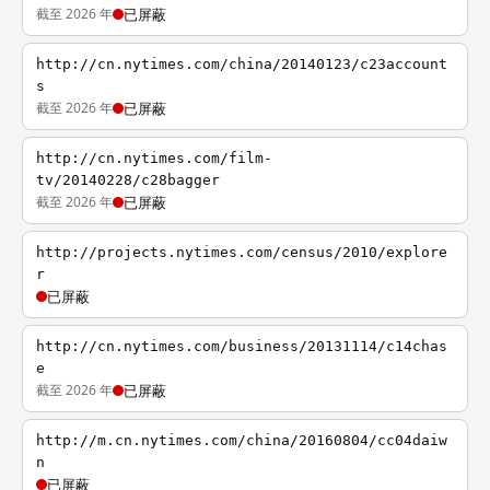
截至 2026 年
已屏蔽
http://cn.nytimes.com/china/20140123/c23account
s
截至 2026 年
已屏蔽
http://cn.nytimes.com/film-
tv/20140228/c28bagger
截至 2026 年
已屏蔽
http://projects.nytimes.com/census/2010/explore
r
已屏蔽
http://cn.nytimes.com/business/20131114/c14chas
e
截至 2026 年
已屏蔽
http://m.cn.nytimes.com/china/20160804/cc04daiw
n
已屏蔽