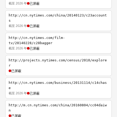
截至 2026 年
已屏蔽
http://cn.nytimes.com/china/20140123/c23account
s
截至 2026 年
已屏蔽
http://cn.nytimes.com/film-
tv/20140228/c28bagger
截至 2026 年
已屏蔽
http://projects.nytimes.com/census/2010/explore
r
已屏蔽
http://cn.nytimes.com/business/20131114/c14chas
e
截至 2026 年
已屏蔽
http://m.cn.nytimes.com/china/20160804/cc04daiw
n
已屏蔽