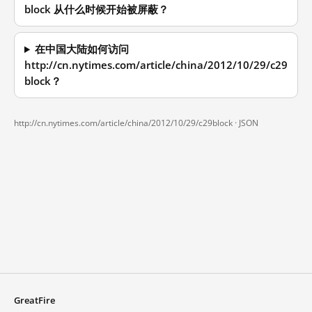
block 从什么时候开始被屏蔽？
在中国大陆如何访问
http://cn.nytimes.com/article/china/2012/10/29/c29
block？
http://cn.nytimes.com/article/china/2012/10/29/c29block ·
JSON
GreatFire