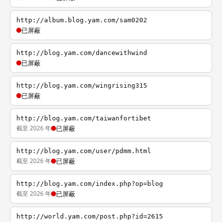
http://album.blog.yam.com/sam0202
已屏蔽
http://blog.yam.com/dancewithwind
已屏蔽
http://blog.yam.com/wingrising315
已屏蔽
http://blog.yam.com/taiwanfortibet
截至 2026 年
已屏蔽
http://blog.yam.com/user/pdmm.html
截至 2026 年
已屏蔽
http://blog.yam.com/index.php?op=blog
截至 2026 年
已屏蔽
http://world.yam.com/post.php?id=2615