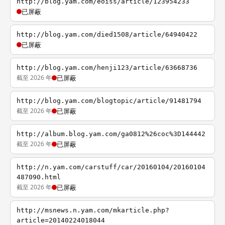
http://blog.yam.com/eoiss/article/123954233
已屏蔽
http://blog.yam.com/died1508/article/64940422
已屏蔽
http://blog.yam.com/henji123/article/63668736
截至 2026 年
已屏蔽
http://blog.yam.com/blogtopic/article/91481794
截至 2026 年
已屏蔽
http://album.blog.yam.com/ga0812%26coc%3D144442
截至 2026 年
已屏蔽
http://n.yam.com/carstuff/car/20160104/20160104
487090.html
截至 2026 年
已屏蔽
http://msnews.n.yam.com/mkarticle.php?
article=20140224018044