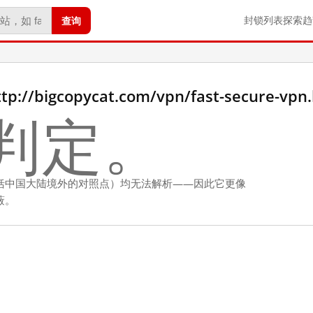
查询
封锁列表
探索
趋
/bigcopycat.com/vpn/fast-secure-vpn
判定。
括中国大陆境外的对照点）均无法解析——因此它更像
蔽。