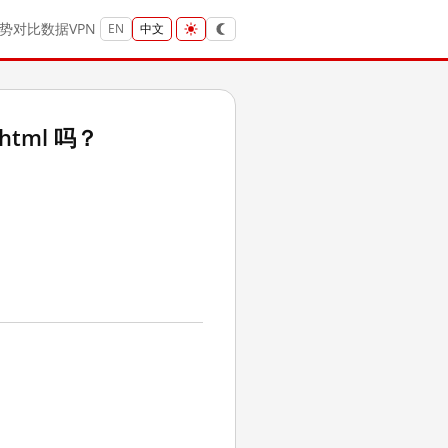
势
对比
数据
VPN
EN
中文
.html 吗？