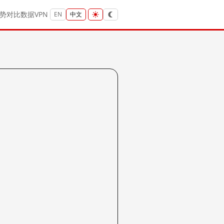
势
对比
数据
VPN
EN
中文