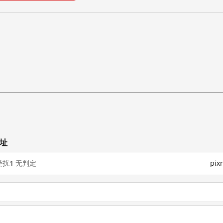
网址
受扰
1
无判定
pi