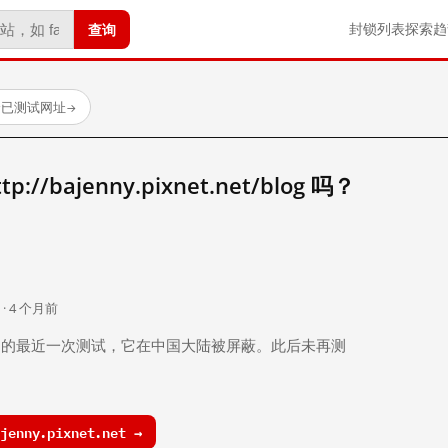
查询
封锁列表
探索
趋
 个已测试网址
→
/bajenny.pixnet.net/blog 吗？
。
 · 4 个月前
 个月前）的最近一次测试，它在中国大陆被屏蔽。此后未再测
enny.pixnet.net →