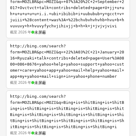
form=MOZLBR&pc=MOZI&q=+07%3A20%2C+2+September+2
017+Ovctvct+talk+contribs+deleted+page+U+jj+u+u
h+u+u+u+u+u+i.i.+ubi+ibibib+i+uububub+y+gcct+v+
juiii+%28content+was%3A+%22bchvbvhvhvhb+hvu+b+h
vuvuvy+h+hvuvyfychvjihivjj+b+h+k+j+jvjvjvivi
截至 2026 年
未屏蔽
http://bing.com/search?
form=MOZLBR&pc=MOZI&q=+22%3A03%2C+21+January+20
16+Ryuzaki+talk+contribs+deleted+page+User%3A08
00+086+8676+yahoo+help+yahoo+support+yahoo+cust
omer+care+yahoo+app+yahoo+mail+help+yahoo+mail+
app+my+yahoo+mail+sign+in+yahoo+phone+number
截至 2026 年
未屏蔽
http://bing.com/search?
form=MOZLBR&pc=MOZI&q=Bing+is+ShitBing+is+ShitB
ing+is+ShitBing+is+ShitBing+is+ShitBing+is+Shit
Bing+is+ShitBing+is+ShitBing+is+ShitBing+is+Shi
tBing+is+ShitBing+is+ShitBing+is+ShitBing+is+Sh
itBing+is+ShitBing+is+ShitBing+is+ShitBing+i
截至 2026 年
未屏蔽