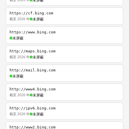
未屏蔽
https://cf.bing.com
截至 2026 年
未屏蔽
https://www.bing.com
未屏蔽
http://maps.bing.com
截至 2026 年
未屏蔽
http://mail.bing.com
未屏蔽
http://www4.bing.com
截至 2026 年
未屏蔽
http://ipv6.bing.com
截至 2026 年
未屏蔽
http://www2.bing.com