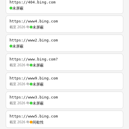
https://404.bing.com
未屏蔽
https://www4.bing.com
截至 2026 年
未屏蔽
https://www2.bing.com
未屏蔽
https://www.bing.com?
截至 2026 年
未屏蔽
https://www9.bing.com
截至 2026 年
未屏蔽
https://www3.bing.com
截至 2026 年
未屏蔽
https://www5.bing.com
截至 2026 年
间歇性