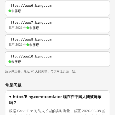
https://www6.bing.com
未屏蔽
https://www7.bing.com
截至 2026 年
未屏蔽
https://www8.bing.com
截至 2026 年
未屏蔽
http://www10.bing.com
未屏蔽
所示判定基于最近 90 天的测试，与该网址页面一致。
常见问题
http://Bing.com/translator 现在在中国大陆被屏蔽
吗？
根据 GreatFire 对防火长城的实时测量，截至 2026-06-08 的