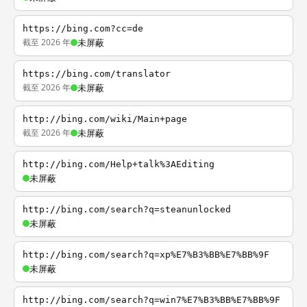
https://bing.com?cc=de
截至 2026 年
未屏蔽
https://bing.com/translator
截至 2026 年
未屏蔽
http://bing.com/wiki/Main+page
截至 2026 年
未屏蔽
http://bing.com/Help+talk%3AEditing
未屏蔽
http://bing.com/search?q=steanunlocked
未屏蔽
http://bing.com/search?q=xp%E7%B3%BB%E7%BB%9F
未屏蔽
http://bing.com/search?q=win7%E7%B3%BB%E7%BB%9F