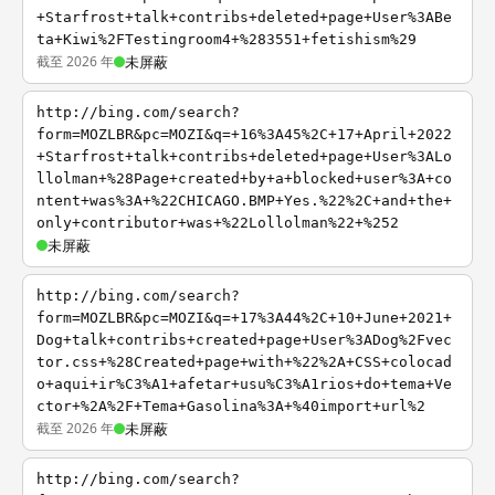
+Starfrost+talk+contribs+deleted+page+User%3ABe
ta+Kiwi%2FTestingroom4+%283551+fetishism%29
截至 2026 年
未屏蔽
http://bing.com/search?
form=MOZLBR&pc=MOZI&q=+16%3A45%2C+17+April+2022
+Starfrost+talk+contribs+deleted+page+User%3ALo
llolman+%28Page+created+by+a+blocked+user%3A+co
ntent+was%3A+%22CHICAGO.BMP+Yes.%22%2C+and+the+
only+contributor+was+%22Lollolman%22+%252
未屏蔽
http://bing.com/search?
form=MOZLBR&pc=MOZI&q=+17%3A44%2C+10+June+2021+
Dog+talk+contribs+created+page+User%3ADog%2Fvec
tor.css+%28Created+page+with+%22%2A+CSS+colocad
o+aqui+ir%C3%A1+afetar+usu%C3%A1rios+do+tema+Ve
ctor+%2A%2F+Tema+Gasolina%3A+%40import+url%2
截至 2026 年
未屏蔽
http://bing.com/search?