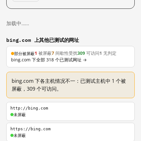
加载中……
bing.com 上其他已测试的网址
1
被屏蔽
7
间歇性受扰
309
可访问
1
无判定
部分被屏蔽
bing.com 下全部 318 个已测试网址 →
bing.com 下各主机情况不一：已测试主机中 1 个被
屏蔽，309 个可访问。
http://bing.com
未屏蔽
https://bing.com
未屏蔽