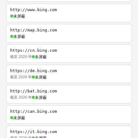
http://www.bing.com
未屏蔽
http://map.bing.com
未屏蔽
https://cn.bing.com
截至 2026 年
未屏蔽
https://de.bing.com
截至 2026 年
未屏蔽
http://bat.bing.com
截至 2026 年
未屏蔽
http://can.bing.com
未屏蔽
https://it.bing.com
截至 2026 年