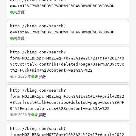
q=win11%E7%B3%BB%E7%BB%9F%E4%B8%8B%E8%BD%BD
未屏蔽
http://bing.com/search?
q=vista%E7%B3%BB%E7%BB%9F%E4%B8%8B%E8%BD%BD
未屏蔽
http://bing.com/search?
form=MOZLBR&pc=MOZI&q=+07%3A19%2C+21+May+2017+O
vctvct+talk+contribs+deleted+page+User%3AOvctvc
t%2FFuck+Him+%28content+was%3A+%22
截至 2026 年
未屏蔽
http://bing.com/search?
form=MOZLBR&pc=MOZI&q=+16%3A11%2C+17+April+2022
+Starfrost+talk+contribs+deleted+page+User%3APF
94%2Fwatercolor.css+%28content+was%3A+%22
截至 2026 年
未屏蔽
http://bing.com/search?
form=MOZLBR&pc=MOZI&q=+16%3A24%2C+17+April+2022