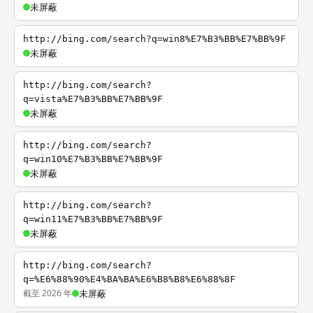
未屏蔽
http://bing.com/search?q=win8%E7%B3%BB%E7%BB%9F
未屏蔽
http://bing.com/search?
q=vista%E7%B3%BB%E7%BB%9F
未屏蔽
http://bing.com/search?
q=win10%E7%B3%BB%E7%BB%9F
未屏蔽
http://bing.com/search?
q=win11%E7%B3%BB%E7%BB%9F
未屏蔽
http://bing.com/search?
q=%E6%88%90%E4%BA%BA%E6%B8%B8%E6%88%8F
截至 2026 年
未屏蔽