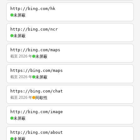
http://bing.com/hk
未屏蔽
http://bing.com/ncr
未屏蔽
http://bing.com/maps
截至 2026 年
未屏蔽
https://bing.com/maps
截至 2026 年
未屏蔽
https://bing.com/chat
截至 2026 年
间歇性
http://bing.com/image
未屏蔽
http://bing.com/about
未屏蔽