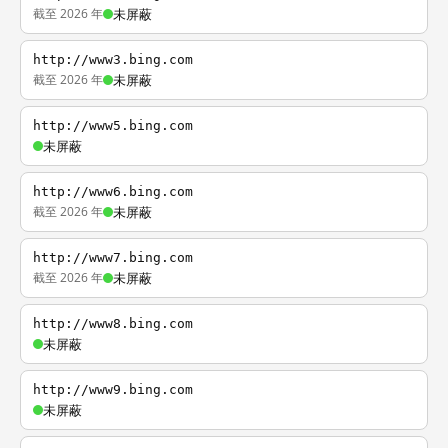
截至 2026 年
未屏蔽
http://www3.bing.com
截至 2026 年
未屏蔽
http://www5.bing.com
未屏蔽
http://www6.bing.com
截至 2026 年
未屏蔽
http://www7.bing.com
截至 2026 年
未屏蔽
http://www8.bing.com
未屏蔽
http://www9.bing.com
未屏蔽