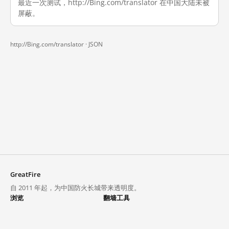
最近一次测试，http://Bing.com/translator 在中国大陆未被
屏蔽。
http://Bing.com/translator ·
JSON
GreatFire
自 2011 年起，为中国防火长城带来透明度。
浏览
翻墙工具
封锁列表
VPN 与代理
探索
翻墙中心