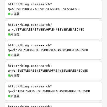
http://bing.com/search?
q=%E6%81%8B%E7%88%B1%E6%B4%BE%E5%AF%B9
未屏蔽
http://bing.com/search?
q=xp%E7%B3%BB%E7%BB%9F%E4%B8%8B%E8%BD%BD
未屏蔽
http://bing.com/search?
q=win7%E7%B3%BB%E7%BB%9F%E4%B8%8B%E8%BD%BD
未屏蔽
http://bing.com/search?
q=win8%E7%B3%BB%E7%BB%9F%E4%B8%8B%E8%BD%BD
未屏蔽
http://bing.com/search?
q=win10%E7%B3%BB%E7%BB%9F%E4%B8%8B%E8%BD%BD
未屏蔽
http://bing.com/search?