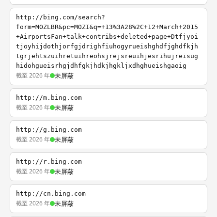
http://bing.com/search?
form=MOZLBR&pc=MOZI&q=+13%3A28%2C+12+March+2015
+AirportsFan+talk+contribs+deleted+page+Dtfjyoi
tjoyhijdothjorfgjdrighfiuhogyrueishghdfjghdfkjh
tgrjehtszuihretuihreohsjrejsreuihjesrihujreisug
hidohgueisrhgjdhfgkjhdkjhgkljxdhghueishgaoig
截至 2026 年
未屏蔽
http://m.bing.com
截至 2026 年
未屏蔽
http://g.bing.com
截至 2026 年
未屏蔽
http://r.bing.com
截至 2026 年
未屏蔽
http://cn.bing.com
截至 2026 年
未屏蔽