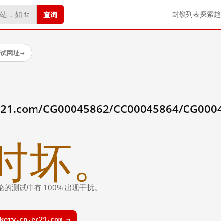
查询
封锁列表
探索
趋
测试网址
→
.ec21.com/CG00045862/CC00045864/CG00
时坏。
论的测试中有 100% 出现干扰。
ery.cn.ec21.com →