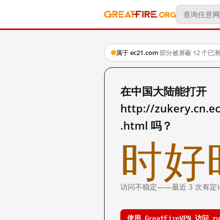
属于 ec21.com
·
部分被屏蔽
·
12 个已
在中国大陆能打开
http://zukery.cn
.html 吗？
时好
访问不稳定——最近 3 次有定
使用 GreatFireVPN 访问 zuk