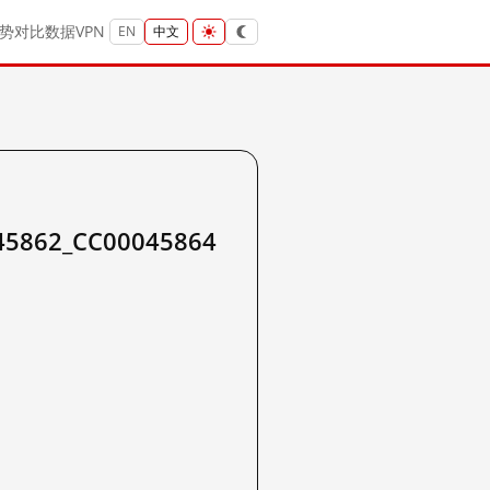
势
对比
数据
VPN
EN
中文
045862_CC00045864