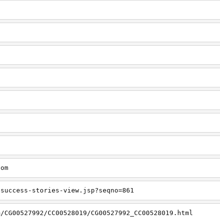
com
/success-stories-view.jsp?seqno=861
m/CG00527992/CC00528019/CG00527992_CC00528019.html