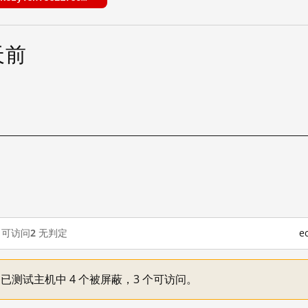
 天前
可访问
2
无判定
e
一：已测试主机中 4 个被屏蔽，3 个可访问。