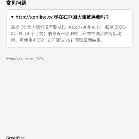
常见问题
http://xonline.tv 现在在中国大陆被屏蔽吗？
最近 90 天内我们没有测试过 http://xonline.tv。截至 2026-
04-09（4 个月前）的最近一次测试，它在中国大陆可以访
问。可使用本页的“立即测试”按钮获取最新结果。
http://xonline.tv ·
JSON
GreatFire