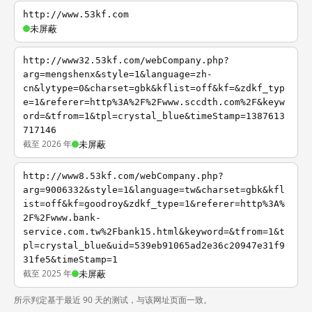
http://www.53kf.com
未屏蔽
http://www32.53kf.com/webCompany.php?
arg=mengshenx&style=1&language=zh-
cn&lytype=0&charset=gbk&kflist=off&kf=&zdkf_typ
e=1&referer=http%3A%2F%2Fwww.sccdth.com%2F&keyw
ord=&tfrom=1&tpl=crystal_blue&timeStamp=1387613
717146
截至 2026 年
未屏蔽
http://www8.53kf.com/webCompany.php?
arg=9006332&style=1&language=tw&charset=gbk&kfl
ist=off&kf=goodroy&zdkf_type=1&referer=http%3A%
2F%2Fwww.bank-
service.com.tw%2Fbank15.html&keyword=&tfrom=1&t
pl=crystal_blue&uid=539eb91065ad2e36c20947e31f9
31fe5&timeStamp=1
截至 2025 年
未屏蔽
所示判定基于最近 90 天的测试，与该网址页面一致。