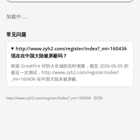
加载中……
常见问题
http://www.zyh2.com/register/index?_mi=160436
现在在中国大陆被屏蔽吗？
根据 GreatFire 对防火长城的实时测量，截至 2026-06-05 的
最近一次测试，http://www.zyh2.com/register/index?
_mi=160436 在中国大陆未被屏蔽。
http://www.zyh2.com/register/index?_mi=160436 ·
JSON