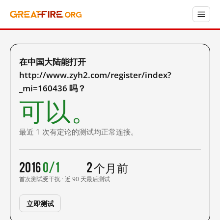
在中国大陆能打开
http://www.zyh2.com/register/index?
_mi=160436 吗？
可以。
最近 1 次有定论的测试均正常连接。
2016
0/1
2 个月前
首次测试
受干扰 · 近 90 天
最后测试
立即测试