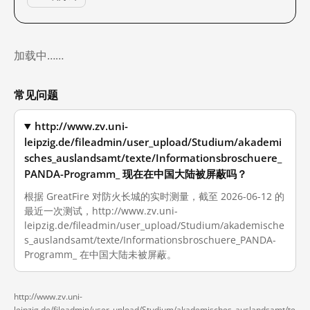
加载中……
常见问题
http://www.zv.uni-
leipzig.de/fileadmin/user_upload/Studium/akademi
sches_auslandsamt/texte/Informationsbroschuere_
PANDA-Programm_ 现在在中国大陆被屏蔽吗？
根据 GreatFire 对防火长城的实时测量，截至 2026-06-12 的
最近一次测试，http://www.zv.uni-
leipzig.de/fileadmin/user_upload/Studium/akademische
s_auslandsamt/texte/Informationsbroschuere_PANDA-
Programm_ 在中国大陆未被屏蔽。
http://www.zv.uni-
leipzig.de/fileadmin/user_upload/Studium/akademisches_auslandsamt/te