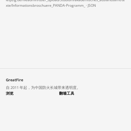
xte/Informationsbroschuere_PANDA-Programm_ ·
JSON
GreatFire
自 2011 年起，为中国防火长城带来透明度。
浏览
翻墙工具
封锁列表
VPN 与代理
探索
翻墙中心
趋势
GreatFireVPN
热门网站在中国大陆的访问状况
数据与 API
常见问题