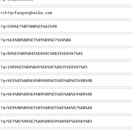
arch?q=fangongheike.com
h?q=SSH%E7%BF%BB%E5%A2%99
h?q=%E4%BB%BB%E7%95%B9%E7%94%BA
h?q=89%E5%B9%B45%E6%9C%8835%E6%97%A5
h?q=1989%E5%B9%B45%E6%9C%8835%E6%97%A5
h?q=%E5%85%AB%E4%B9%9D%E5%85%AD%E5%9B%9B
h?q=%E4%B8%80%E4%B9%9D%E5%85%AB%E4%B9%9D
h?q=%E9%9B%B6%E5%85%AB%E5%AE%AA%E7%AB%A0
h?q=%E7%BC%96%E7%A8%8B%E9%9A%8F%E6%83%B3