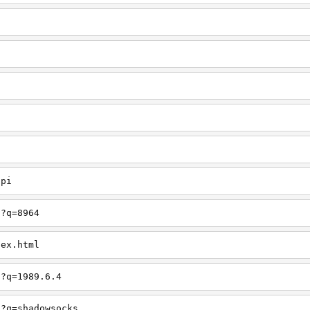
api
h?q=8964
dex.html
h?q=1989.6.4
h?q=shadowsocks