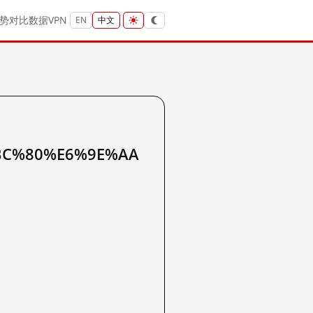
势
对比
数据
VPN
EN
中文
BC%80%E6%9E%AA