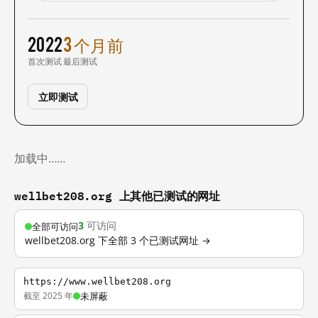
2022
3 个月前
首次测试
最后测试
立即测试
加载中……
wellbet208.org 上其他已测试的网址
3
可访问
全部可访问
wellbet208.org 下全部 3 个已测试网址 →
https://www.wellbet208.org
截至 2025 年
未屏蔽