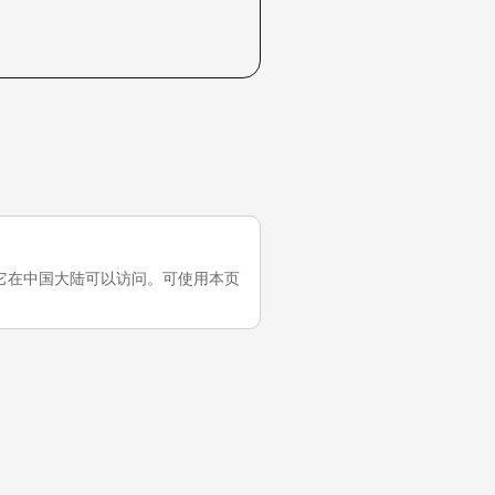
一次测试，它在中国大陆可以访问。可使用本页