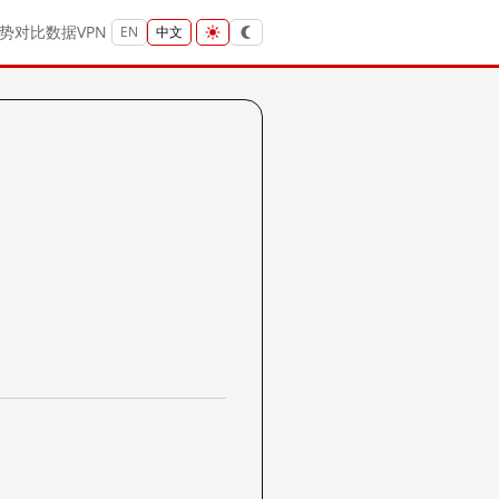
势
对比
数据
VPN
EN
中文