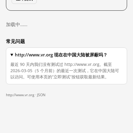
加载中……
常见问题
http://www.vr.org 现在在中国大陆被屏蔽吗？
最近 90 天内我们没有测试过 http://www.vr.org。截至
2026-03-05（5 个月前）的最近一次测试，它在中国大陆可
以访问。可使用本页的“立即测试”按钮获取最新结果。
http://www.vr.org ·
JSON