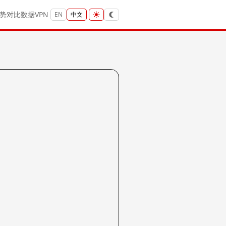
势
对比
数据
VPN
EN
中文