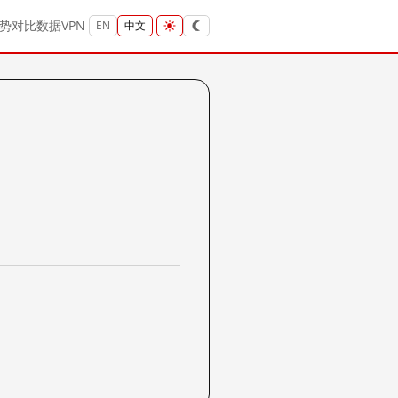
势
对比
数据
VPN
EN
中文