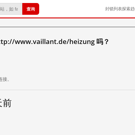
查询
封锁列表
探索
趋
/www.vaillant.de/heizung 吗？
。
连接。
 天前