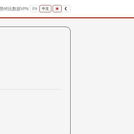
势
对比
数据
VPN
EN
中文