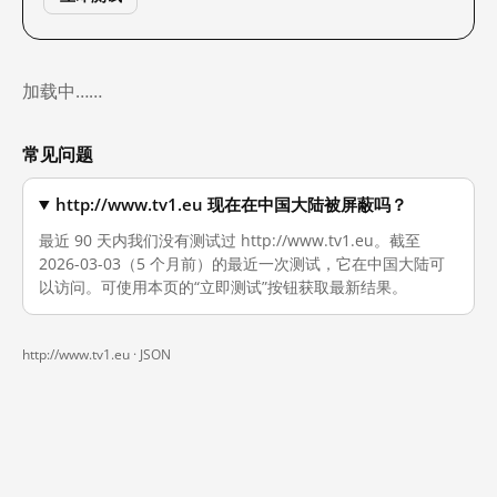
加载中……
常见问题
http://www.tv1.eu 现在在中国大陆被屏蔽吗？
最近 90 天内我们没有测试过 http://www.tv1.eu。截至
2026-03-03（5 个月前）的最近一次测试，它在中国大陆可
以访问。可使用本页的“立即测试”按钮获取最新结果。
http://www.tv1.eu ·
JSON