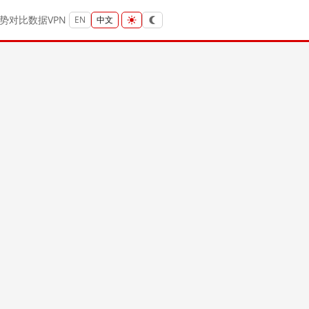
势
对比
数据
VPN
EN
中文