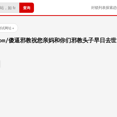
查询
封锁列表
探索
趋
已测试网址
→
eba.com/傻逼邪教祝您亲妈和你们邪教头子早日去世