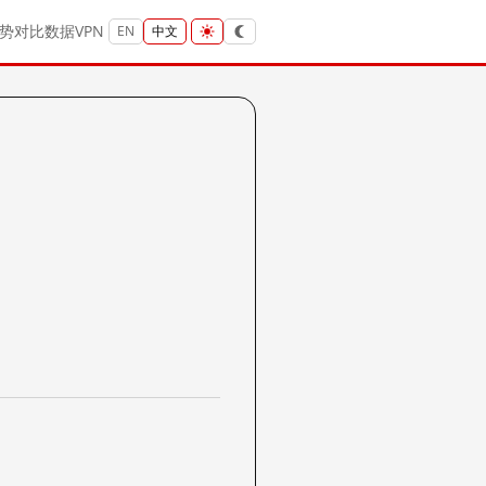
势
对比
数据
VPN
EN
中文