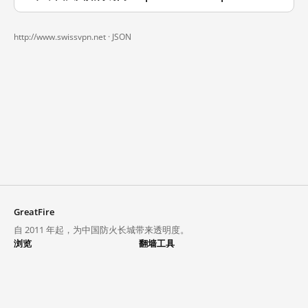
http://www.swissvpn.net ·
JSON
GreatFire
自 2011 年起，为中国防火长城带来透明度。
浏览
翻墙工具
封锁列表
VPN 与代理
探索
翻墙中心
趋势
GreatFireVPN
热门网站在中国大陆的访问状况